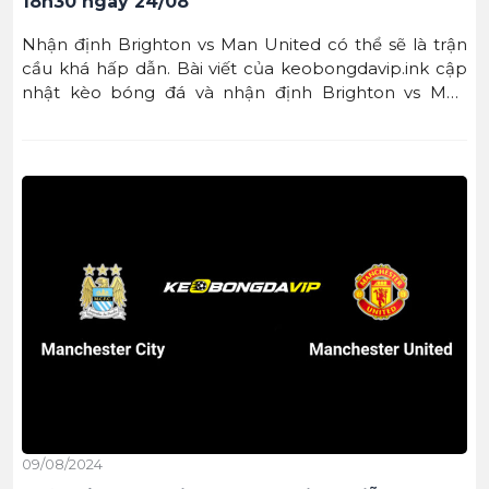
18h30 ngày 24/08
Nhận định Brighton vs Man United có thể sẽ là trận
cầu khá hấp dẫn. Bài viết của keobongdavip.ink cập
nhật kèo bóng đá và nhận định Brighton vs Man
United diễn ra 18h30 ngày 24/08 mời fan hâm mộ đón
đọc. Cập nhật nhận định Brighton vs Man United
18h30 ngày 24/08 Cuộc chiến […]
09/08/2024