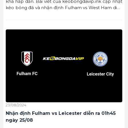
khá hấp dẫn. Bài viết của keobongdavip.ink cập nhật
kèo bóng đá và nhận định Fulham vs West Ham diễn
ra 21h00 ngày 14/09 mời fan hâm mộ đón đọc. Cập
nhật nhận định Fulham vs West Ham 21h00 ngày
14/09 Cuộc chiến […]
23/08/2024
Nhận định Fulham vs Leicester diễn ra 01h45
ngày 25/08