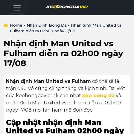
Home
-
Nhận Định Bóng Đá
-
Nhận định Man United vs
Fulham diễn ra 02h00 ngày 17/08
Nhận định Man United vs
Fulham diễn ra 02h00 ngày
17/08
Nhận định Man United vs Fulham
có thể sẽ là
trận đấu vô cùng căng thẳng và kịch tính. Bài viết
của keobongdavip.ink cập nhật
kèo bóng đá
và
nhận định Man United vs Fulham diễn ra 02h00
ngày 17/08 mời fan hâm mộ đón đọc.
Cập nhật nhận định Man
United vs Fulham 02h00 ngày