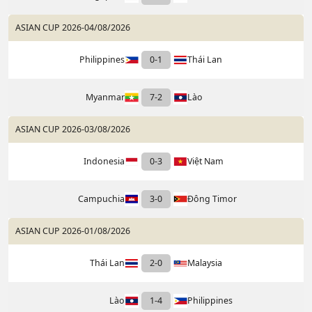
ASIAN CUP 2026
-
04/08/2026
Philippines
0
-
1
Thái Lan
Myanmar
7
-
2
Lào
ASIAN CUP 2026
-
03/08/2026
Indonesia
0
-
3
Việt Nam
Campuchia
3
-
0
Đông Timor
ASIAN CUP 2026
-
01/08/2026
Thái Lan
2
-
0
Malaysia
Lào
1
-
4
Philippines