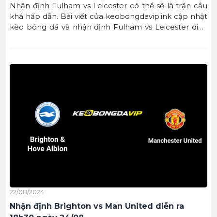
Nhận định Fulham vs Leicester có thể sẽ là trận cầu
khá hấp dẫn. Bài viết của keobongdavip.ink cập nhật
kèo bóng đá và nhận định Fulham vs Leicester diễn
ra 01h45 ngày 25/08 mời fan hâm mộ đón đọc. Cập
nhật nhận định Fulham vs Leicester 01h45 ngày
25/08 Cuộc chiến giữa Fulham vs […]
22/08/2024
Nhận định Brighton vs Man United diễn ra