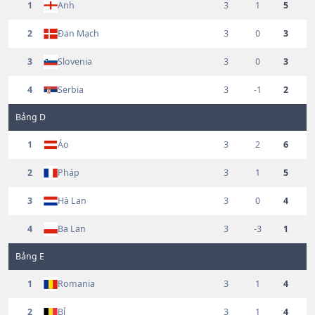
1
Anh
3
1
5
2
Đan Mạch
3
0
3
3
Slovenia
3
0
3
4
Serbia
3
-1
2
Bảng
D
1
Áo
3
2
6
2
Pháp
3
1
5
3
Hà Lan
3
0
4
4
Ba Lan
3
-3
1
Bảng
E
1
Romania
3
1
4
2
Bỉ
3
1
4