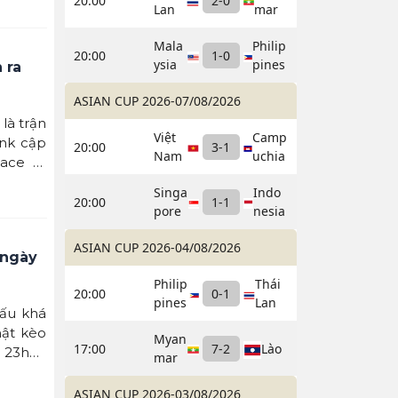
20:00
2
-
0
Lan
mar
0 ngày
Mala
Philip
20:00
1
-
0
ysia
pines
 ra
ASIAN CUP 2026
-
07/08/2026
là trận
Việt
Camp
ink cập
20:00
3
-
1
Nam
uchia
ace vs
 hâm mộ
Singa
Indo
ace vs
20:00
1
-
1
pore
nesia
ASIAN CUP 2026
-
04/08/2026
 ngày
Philip
Thái
20:00
0
-
1
pines
Lan
đấu khá
hật kèo
Myan
17:00
7
-
2
Lào
a 23h30
mar
ật nhận
c chiến
ASIAN CUP 2026
-
03/08/2026