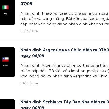
07/09
Nhận định Pháp vs Italia có thể sẽ là trận cầu
hấp dẫn và căng thẳng. Bài viết của keobongda
cập nhật kèo bóng đá và nhận định Pháp vs Ital
ra 01h45 ngày 07/09 mời fan hâm mộ đón đọ
05/09/2024
nhật nhận định Pháp vs Italia 01h45 ngày 07/
[…]
Nhận định Argentina vs Chile diễn ra 07h
ngày 06/09
Nhận định Argentina vs Chile có thể sẽ là trận
phần hấp dẫn. Bài viết của keobongdavip.ink c
kèo bóng đá và nhận định Argentina vs Chile 
07h00 ngày 06/09 mời fan hâm mộ đón đọc. C
04/09/2024
nhận định Argentina vs Chile 07h00 ngày 06/
chiến giữa Argentina […]
Nhận định Serbia vs Tây Ban Nha diễn ra 
ngày 06/09