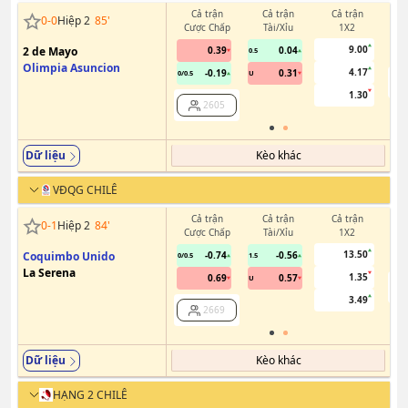
Cả trận
Cả trận
Cả trận
0
-
0
Hiệp 2
85
'
Cược Chấp
Tài/Xỉu
1X2
Cư
9.00
2 de Mayo
0.39
0.04
0.5
Olimpia Asuncion
4.17
-0.19
0.31
0/0.5
U
1.30
2605
Kèo khác
Dữ liệu
VĐQG CHILÊ
Cả trận
Cả trận
Cả trận
0
-
1
Hiệp 2
84
'
Cược Chấp
Tài/Xỉu
1X2
Cư
13.50
Coquimbo Unido
-0.74
-0.56
0/0.5
1.5
La Serena
1.35
0.69
0.57
U
3.49
2669
Kèo khác
Dữ liệu
HẠNG 2 CHILÊ