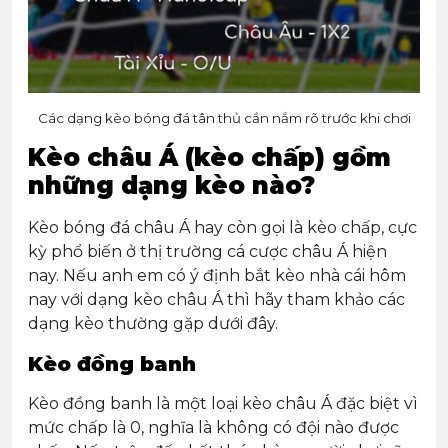
Các dạng kèo bóng đá tân thủ cần nắm rõ trước khi chơi
Kèo châu Á (kèo chấp) gồm
những dạng kèo nào?
Kèo bóng đá châu Á hay còn gọi là kèo chấp, cực
kỳ phổ biến ở thị trường cá cược châu Á hiện
nay. Nếu anh em có ý định bắt kèo nhà cái hôm
nay với dạng kèo châu Á thì hãy tham khảo các
dạng kèo thường gặp dưới đây.
Kèo đồng banh
Kèo đồng banh là một loại kèo châu Á đặc biệt vì
mức chấp là 0, nghĩa là không có đội nào được