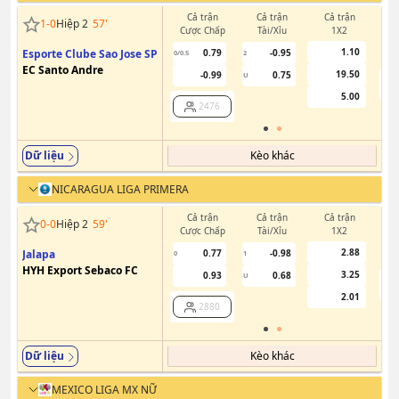
Cả trận
Cả trận
Cả trận
1
-
0
Hiệp 2
57
'
Cược Chấp
Tài/Xỉu
1X2
Cư
1.10
Esporte Clube Sao Jose SP
0.79
-0.95
0/0.5
2
EC Santo Andre
19.50
-0.99
0.75
U
5.00
2476
Kèo khác
Dữ liệu
NICARAGUA LIGA PRIMERA
Cả trận
Cả trận
Cả trận
0
-
0
Hiệp 2
59
'
Cược Chấp
Tài/Xỉu
1X2
Cư
2.88
Jalapa
0.77
-0.98
0
1
HYH Export Sebaco FC
3.25
0.93
0.68
U
2.01
2880
Kèo khác
Dữ liệu
MEXICO LIGA MX NỮ