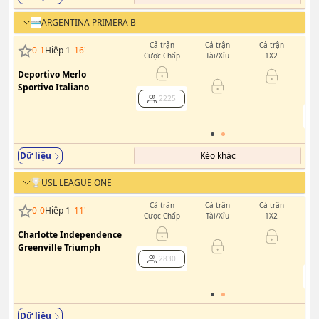
ARGENTINA PRIMERA B
Cả trận
Cả trận
Cả trận
0
-
1
Hiệp 1
16
'
Cược Chấp
Tài/Xỉu
1X2
Cư
Deportivo Merlo
0
Sportivo Italiano
2225
Kèo khác
Dữ liệu
USL LEAGUE ONE
Cả trận
Cả trận
Cả trận
0
-
0
Hiệp 1
11
'
Cược Chấp
Tài/Xỉu
1X2
Cư
Charlotte Independence
0.5
Greenville Triumph
2830
Dữ liệu