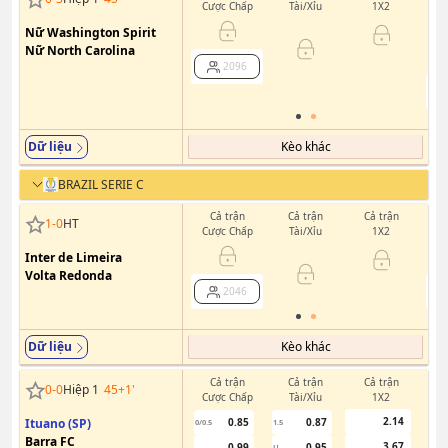
Cược Chấp
Tài/Xỉu
1X2
Cư
Nữ Washington Spirit
0
Nữ North Carolina
2096
Kèo khác
Dữ liệu
BRAZIL SERIE C
Cả trận
Cả trận
Cả trận
1
-
0
HT
Cược Chấp
Tài/Xỉu
1X2
Cư
Inter de Limeira
Volta Redonda
2046
Kèo khác
Dữ liệu
Cả trận
Cả trận
Cả trận
0
-
0
Hiệp 1
45+1
'
Cược Chấp
Tài/Xỉu
1X2
Cư
2.14
Ituano (SP)
0.85
0.87
0/0.5
1.5
0
Barra FC
3.67
0.99
0.95
U