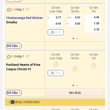
Cả trận
Cả trận
Cả trận
0
-
1
Hiệp 1
11
'
Cược Chấp
Tài/Xỉu
1X2
Cư
4.46
Chattanooga Red Wolves
0.77
0.97
0
3.5/4
0
Omaha
1.59
-0.93
0.85
U
3.70
2519
Dữ liệu
Cả trận
Cả trận
Cả trận
0
-
0
Hiệp 1
11
'
Cược Chấp
Tài/Xỉu
1X2
Cư
Portland Hearts of Pine
0/0.5
Corpus Christi FC
2035
Kèo khác
Dữ liệu
VĐQG HONDURAS
Cả trận
Cả trận
Cả trận