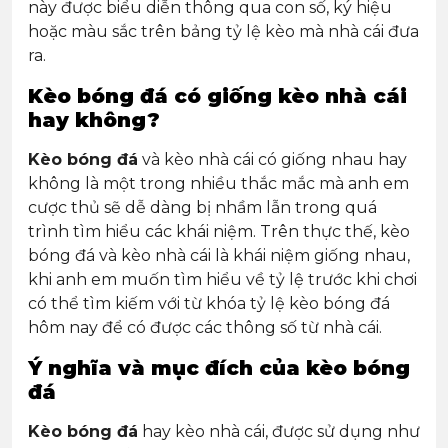
này được biểu diễn thông qua con số, ký hiệu
hoặc màu sắc trên bảng tỷ lệ kèo mà nhà cái đưa
ra.
Kèo bóng đá có giống kèo nhà cái
hay không?
Kèo bóng đá
và kèo nhà cái có giống nhau hay
không là một trong nhiều thắc mắc mà anh em
cược thủ sẽ dễ dàng bị nhầm lẫn trong quá
trình tìm hiểu các khái niệm. Trên thực thế, kèo
bóng đá và kèo nhà cái là khái niệm giống nhau,
khi anh em muốn tìm hiểu về tỷ lệ trước khi chơi
có thể tìm kiếm với từ khóa tỷ lệ kèo bóng đá
hôm nay để có được các thông số từ nhà cái.
Ý nghĩa và mục đích của kèo bóng
đá
Kèo bóng đá
hay kèo nhà cái, được sử dụng như