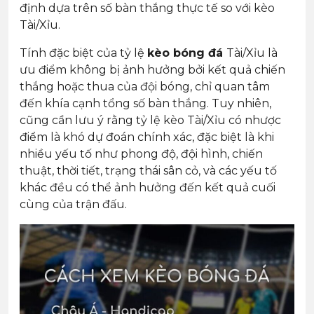
định dựa trên số bàn thắng thực tế so với kèo
Tài/Xỉu.
Tính đặc biệt của tỷ lệ
kèo bóng đá
Tài/Xỉu là
ưu điểm không bị ảnh hưởng bởi kết quả chiến
thắng hoặc thua của đội bóng, chỉ quan tâm
đến khía cạnh tổng số bàn thắng. Tuy nhiên,
cũng cần lưu ý rằng tỷ lệ kèo Tài/Xỉu có nhược
điểm là khó dự đoán chính xác, đặc biệt là khi
nhiều yếu tố như phong độ, đội hình, chiến
thuật, thời tiết, trạng thái sân cỏ, và các yếu tố
khác đều có thể ảnh hưởng đến kết quả cuối
cùng của trận đấu.