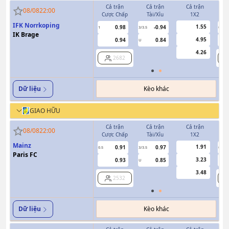
Cả trận
Cả trận
Cả trận
08/08
22:00
Cược Chấp
Tài/Xỉu
1X2
Cư
IFK Norrkoping
1.55
0.98
-0.94
1
3/3.5
0.5
IK Brage
4.95
0.94
0.84
U
4.26
2682
Kèo khác
Dữ liệu
GIAO HỮU
Cả trận
Cả trận
Cả trận
08/08
22:00
Cược Chấp
Tài/Xỉu
1X2
Cư
Mainz
1.91
0.91
0.97
0.5
3/3.5
0/0.5
Paris FC
3.23
0.93
0.85
U
3.48
2532
Kèo khác
Dữ liệu