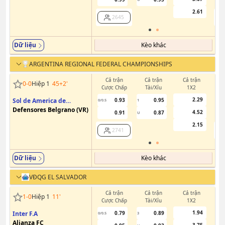
2.61
2645
Kèo khác
Dữ liệu
ARGENTINA REGIONAL FEDERAL CHAMPIONSHIPS
Cả trận
Cả trận
Cả trận
0
-
0
Hiệp 1
45+2
'
Cược Chấp
Tài/Xỉu
1X2
Cư
2.29
Sol de America de
0.93
0.95
0/0.5
1
0
Formosa
Defensores Belgrano (VR)
4.52
0.91
0.87
U
2.15
2741
Kèo khác
Dữ liệu
VĐQG EL SALVADOR
Cả trận
Cả trận
Cả trận
1
-
0
Hiệp 1
11
'
Cược Chấp
Tài/Xỉu
1X2
Cư
1.94
Inter F.A
0.79
0.89
0/0.5
3
0/0.5
Alianza FC