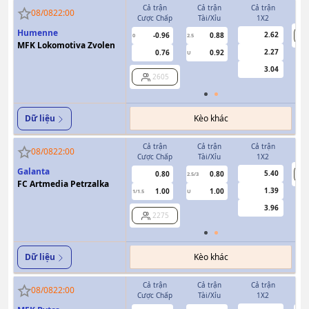
Cả trận
Cả trận
Cả trận
08/08
22:00
Cược Chấp
Tài/Xỉu
1X2
Cư
Humenne
2.62
-0.96
0.88
0
2.5
MFK Lokomotiva Zvolen
2.27
0.76
0.92
U
3.04
2605
Kèo khác
Dữ liệu
Cả trận
Cả trận
Cả trận
08/08
22:00
Cược Chấp
Tài/Xỉu
1X2
Cư
Galanta
5.40
0.80
0.80
2.5/3
FC Artmedia Petrzalka
1.39
1.00
1.00
1/1.5
U
3.96
2275
Kèo khác
Dữ liệu
Cả trận
Cả trận
Cả trận
08/08
22:00
Cược Chấp
Tài/Xỉu
1X2
Cư