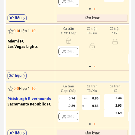
2645
Kèo khác
Dữ liệu
Cả trận
Cả trận
Cả trận
0
-
0
Hiệp 1
10
'
Cược Chấp
Tài/Xỉu
1X2
Cư
Miami FC
0
Las Vegas Lights
2485
Dữ liệu
Cả trận
Cả trận
Cả trận
0
-
0
Hiệp 1
10
'
Cược Chấp
Tài/Xỉu
1X2
Cư
2.44
Pittsburgh Riverhounds
0.74
0.96
0
1.5/2
0
Sacramento Republic FC
2.93
-0.89
0.86
U
2.69
2615
Kèo khác
Dữ liệu