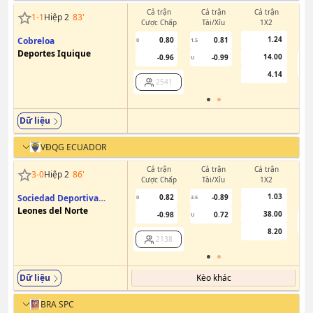
Cả trận
Cả trận
Cả trận
1
-
1
Hiệp 2
83
'
Cược Chấp
Tài/Xỉu
1X2
Cư
1.24
Cobreloa
0.80
0.81
0
1.5
Deportes Iquique
14.00
-0.96
-0.99
U
4.14
2541
Dữ liệu
VĐQG ECUADOR
Cả trận
Cả trận
Cả trận
3
-
0
Hiệp 2
86
'
Cược Chấp
Tài/Xỉu
1X2
Cư
1.03
Sociedad Deportiva
0.82
-0.89
0
3.5
Aucas
Leones del Norte
38.00
-0.98
0.72
U
8.20
2138
Kèo khác
Dữ liệu
BRA SPC