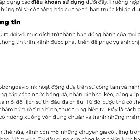
 áp dụng các
điều khoản sử dụng
dưới đây. Trường hợp
chúng tôi sẽ có thông báo cụ thể tới bạn trước khi áp dụ
ng tin
 ra đời với mục đích trở thành bạn đồng hành của mọi 
ác thông tin trên kênh được phát triển để phục vụ anh ch
bongdavip.ink hoạt động dựa trên sự công tâm và minh
ng cấp các tin tức bóng đá, nhận định soi kèo, bảng xếp
a mỗi đội, lịch sử thi đấu đa chiều. Từ đó, cược thủ có t
 nhằm nắm rõ tình hình, thực trạng hiện tại. Đây là cách 
 có hướng xuống vốn đúng chuẩn và tránh những nhầm
 thế nữa, kênh còn mời những chuyên gia có tiếng tron
thao ề làm việc. Tại đây cung cấp hàng loạt chiến lược h