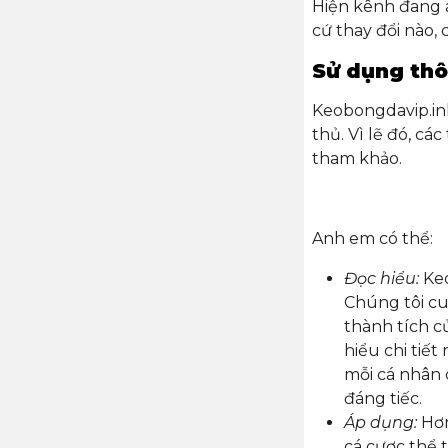
Hiện kênh đang
cứ thay đổi nào, 
Sử dụng thô
Keobongdavip.ink
thủ. Vì lẽ đó, c
tham khảo.
Anh em có thể:
Đọc hiểu:
Keo
Chúng tôi cu
thành tích củ
hiểu chi tiết
mỗi cá nhân
đáng tiếc.
Áp dụng:
Hơn
cá cược thể 