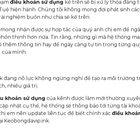
phạm
điều khoản sử dụng
kể trên sẽ bị xử lý thỏa đáng 
Tuệ hiện hành. Chúng tôi không mong đợi phát sinh các
ải nghiệm buồn như chia sẻ kể trên.
t mong nhận được sự hợp tác của quý anh chị em để ng
phồn thịnh hơn nữa. Tin rằng, những gì mà hệ thống ma
 thêm thông tin hay để ngày càng tự tin trong từng qu
 của mình.
 đang nỗ lực không ngừng nghỉ để tạo ra môi trường tr
, nhiều giá trị.
ều khoản sử dụng
của kênh được làm mới thường xuyê
 cập nhật cụ thể, hệ thống sẽ thông báo tới từng tài kho
chị em nên update liên tục để biết chính xác
điều khoả
ại Keobongdavip.ink.