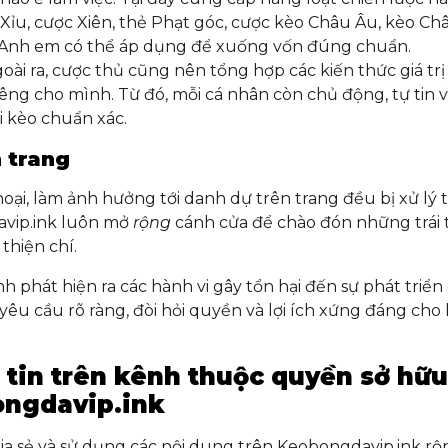
 Xỉu, cược Xiên, thẻ Phạt góc, cược kèo Châu Âu, kèo Ch
 Anh em có thể áp dụng để xuống vốn đúng chuẩn.
ài ra, cược thủ cũng nên tổng hợp các kiến thức giá trị 
êng cho mình. Từ đó, mỗi cá nhân còn chủ động, tự tin vì
i kèo chuẩn xác.
n trang
hoại, làm ảnh hưởng tới danh dự trên trang đều bị xử lý 
vip.ink luôn mở
rộng
cánh cửa để chào đón những trái 
 thiện chí.
nh phát hiện ra các hành vi gây tổn hại đến sự phát triển
yêu cầu rõ ràng, đòi hỏi quyền và lợi ích xứng đáng cho
 tin trên kênh thuộc quyền sở hữu
ongdavip.ink
a sẻ và sử dụng các nội dung trên Keobongdavip.ink rộn