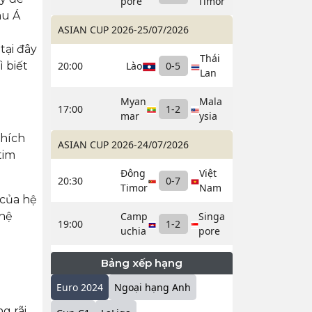
pore
Timor
âu Á
ASIAN CUP 2026
-
25/07/2026
tại đây
Thái
20:00
Lào
0
-
5
 biết
Lan
Myan
Mala
17:00
1
-
2
mar
ysia
thích
ASIAN CUP 2026
-
24/07/2026
tim
Đông
Việt
20:30
0
-
7
Timor
Nam
 của hệ
Camp
Singa
 hệ
19:00
1
-
2
uchia
pore
Bảng xếp hạng
Euro 2024
Ngoại hạng Anh
g rãi