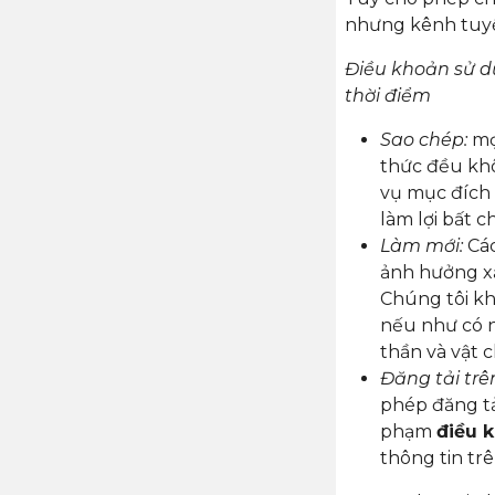
nhưng kênh tuyệ
Điều khoản sử d
thời điểm
Sao chép:
mọi
thức đều kh
vụ mục đích 
làm lợi bất 
Làm mới:
Các
ảnh hưởng xấ
Chúng tôi kh
nếu như có n
thần và vật c
Đăng tải trê
phép đăng tả
phạm
điều 
thông tin tr