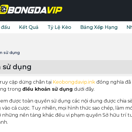
i đấu
Kết Quả
Tỷ Lệ Kèo
Bảng Xếp Hạng
Nh
n sử dụng
 sử dụng
truy cập dừng chân tại
Keobongdavip.ink
đồng nghĩa đã
ung trong
điều khoản sử dụng
dưới đây.
 em được toàn quyền sử dụng các nội dung được chia sẻ
vào cá cược. Tuy nhiên, mọi hình thức sao chép, làm mớ
t ở những nền tảng khác đều vi phạm quyền Sở hữu trí t
ành.