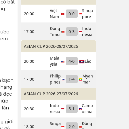
 có bất
ng:
Việt
Singa
20:00
0
-
0
Nam
pore
Đông
Indo
17:00
0
-
3
cược
Timor
nesia
ị em
ASIAN CUP 2026
-
28/07/2026
Mala
20:00
4
-
0
Lào
ysia
Philip
Myan
17:00
1
-
4
 bạch.
pines
mar
 hạng,
ASIAN CUP 2026
-
27/07/2026
hể đọc
giúp
Indo
Camp
 lẫn
20:30
5
-
1
nesia
uchia
g giới
Singa
Đông
18:00
2
-
0
ay để