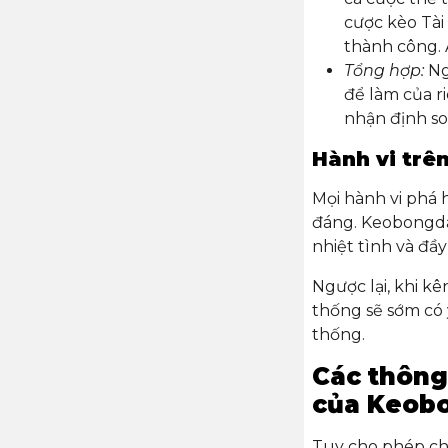
cược kèo Tài
thành công.
Tổng hợp:
Ngo
để làm của ri
nhận định so
Hành vi trê
Mọi hành vi phá 
đáng. Keobongda
nhiệt tình và đầy
Ngược lại, khi kê
thống sẽ sớm có 
thống.
Các thông
của Keob
Tuy cho phép chi