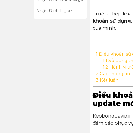
Nhận Định Ligue 1
Trường hợp khác
khoản sử dụng
của mình.
1
Điều khoản sử 
1.1
Sử dụng th
1.2
Hành vi tr
2
Các thông tin 
3
Kết luận
Điều khoả
update mớ
Keobongdavip.in
đảm bảo phục vụ