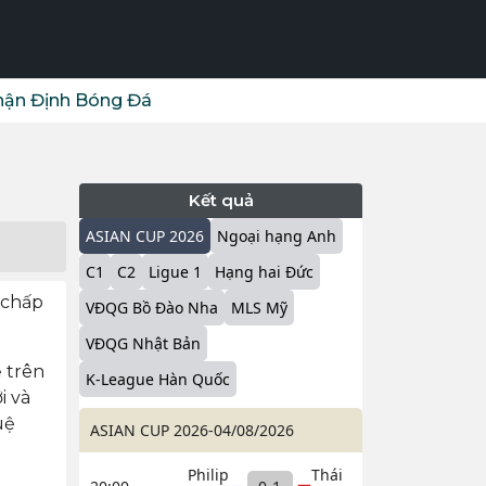
ận Định Bóng Đá
Kết quả
ASIAN CUP 2026
Ngoại hạng Anh
C1
C2
Ligue 1
Hạng hai Đức
 chấp
VĐQG Bồ Đào Nha
MLS Mỹ
VĐQG Nhật Bản
 trên
K-League Hàn Quốc
i và
uệ
ASIAN CUP 2026
-
04/08/2026
Philip
Thái