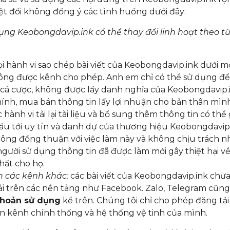
t đối không đồng ý các tình huống dưới đây:
ụng Keobongdavip.ink có thể thay đổi linh hoạt theo t
 hành vi sao chép bài viết của Keobongdavip.ink dưới m
ông được kênh cho phép. Anh em chỉ có thể sử dụng đ
cá cược, không được lấy danh nghĩa của Keobongdavip.
chính, mua bán thông tin lấy lợi nhuận cho bản thân mình
 hành vi tải lại tài liệu và bổ sung thêm thông tin có thể
u tới uy tín và danh dự của thương hiệu Keobongdavip.
ông đồng thuận với việc làm này và không chịu trách 
gười sử dụng thông tin đã được làm mới gây thiệt hại về
hất cho họ.
n các kênh khác:
các bài viết của Keobongdavip.ink chư
i trên các nền tảng như Facebook. Zalo, Telegram cũng 
khoản sử dụng
kể trên. Chúng tôi chỉ cho phép đăng tải
ên kênh chính thống và hệ thống vệ tinh của mình.