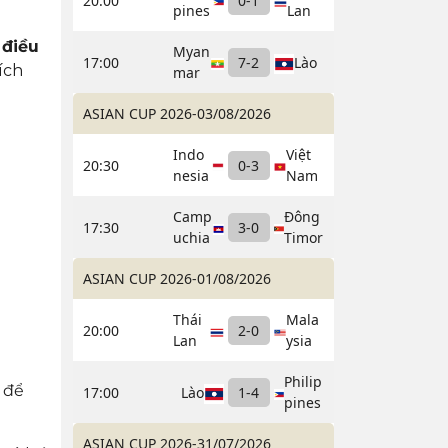
20:00
0
-
1
pines
Lan
g
điều
Myan
17:00
7
-
2
Lào
ích
mar
ASIAN CUP 2026
-
03/08/2026
Indo
Việt
20:30
0
-
3
nesia
Nam
Camp
Đông
17:30
3
-
0
uchia
Timor
ASIAN CUP 2026
-
01/08/2026
Thái
Mala
20:00
2
-
0
Lan
ysia
Philip
để
17:00
Lào
1
-
4
pines
ASIAN CUP 2026
-
31/07/2026