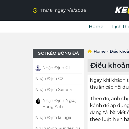
Thứ 6, ngày 7/8/2026
Home
Lịch th
Home
-
Điều khoả
SOI KÈO BÓNG ĐÁ
Điều khoản
Nhận Định C1
Nhận Định C2
Ngay khi khách 
thuận các nội d
Nhận Định Serie a
Theo đó, anh chị
Nhận Định Ngoại
kênh để áp dụng 
Hạng Anh
đăng tải bài viế
Nhận Định la Liga
theo luật hiện h
Nhận Định Bundesliga