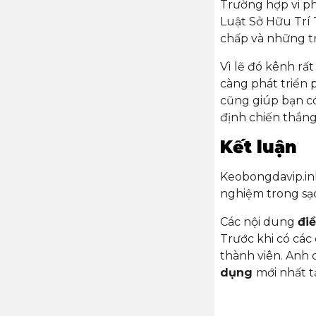
Trường hợp vi 
Luật Sở Hữu Trí 
chấp và những tr
Vì lẽ đó kênh rấ
càng phát triển 
cũng giúp bạn có
định chiến thắng
Kết luận
Keobongdavip.ink
nghiệm trong sạch
Các nội dung
đi
Trước khi có các
thành viên. Anh 
dụng
mới nhất t