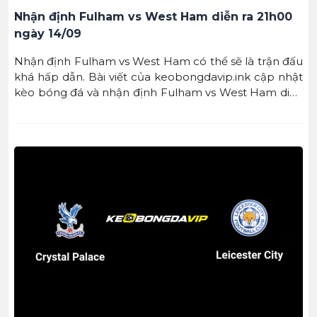
Nhận định Fulham vs West Ham diễn ra 21h00
ngày 14/09
Nhận định Fulham vs West Ham có thể sẽ là trận đấu
khá hấp dẫn. Bài viết của keobongdavip.ink cập nhật
kèo bóng đá và nhận định Fulham vs West Ham diễn
ra 21h00 ngày 14/09 mời fan hâm mộ đón đọc. Cập
nhật nhận định Fulham vs West Ham 21h00 ngày
14/09 Cuộc chiến […]