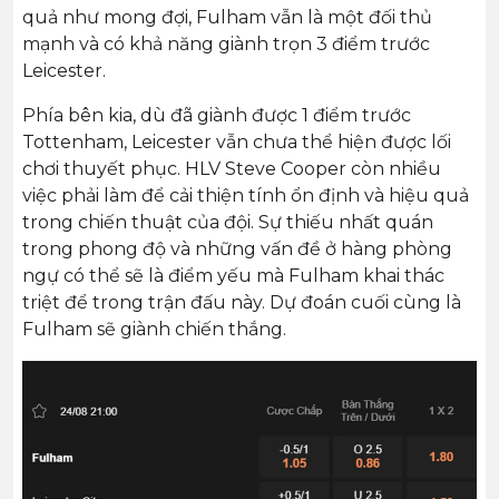
quả như mong đợi, Fulham vẫn là một đối thủ
mạnh và có khả năng giành trọn 3 điểm trước
Leicester.
Phía bên kia, dù đã giành được 1 điểm trước
Tottenham, Leicester vẫn chưa thể hiện được lối
chơi thuyết phục. HLV Steve Cooper còn nhiều
việc phải làm để cải thiện tính ổn định và hiệu quả
trong chiến thuật của đội. Sự thiếu nhất quán
trong phong độ và những vấn đề ở hàng phòng
ngự có thể sẽ là điểm yếu mà Fulham khai thác
triệt để trong trận đấu này. Dự đoán cuối cùng là
Fulham sẽ giành chiến thắng.