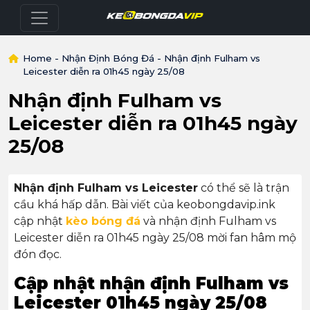
Home
-
Nhận Định Bóng Đá
-
Nhận định Fulham vs
Leicester diễn ra 01h45 ngày 25/08
Nhận định Fulham vs
Leicester diễn ra 01h45 ngày
25/08
Nhận định Fulham vs Leicester
có thể sẽ là trận
cầu khá hấp dẫn. Bài viết của keobongdavip.ink
cập nhật
kèo bóng đá
và nhận định Fulham vs
Leicester diễn ra 01h45 ngày 25/08 mời fan hâm mộ
đón đọc.
Cập nhật nhận định Fulham vs
Leicester 01h45 ngày 25/08