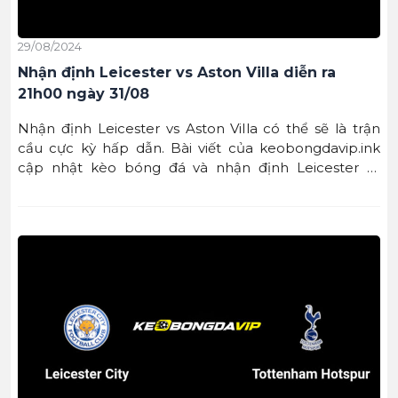
29/08/2024
Nhận định Leicester vs Aston Villa diễn ra
21h00 ngày 31/08
Nhận định Leicester vs Aston Villa có thể sẽ là trận
cầu cực kỳ hấp dẫn. Bài viết của keobongdavip.ink
cập nhật kèo bóng đá và nhận định Leicester vs
Aston Villa diễn ra 21h00 ngày 31/08 mời fan hâm mộ
đón đọc. Cập nhật nhận định Leicester vs Aston Villa
21h00 ngày 31/08 Cuộc […]