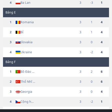
4
Ba Lan
3
-3
1
Bảng
E
1
Romania
3
1
4
2
Bỉ
3
1
4
3
Slovakia
3
0
4
4
Ukraine
3
-2
4
Bảng
F
1
Bồ Đào Nha
3
2
6
2
Thổ Nhĩ Kỳ
3
0
6
3
Georgia
3
0
4
4
Cộng hòa Séc
3
-2
1