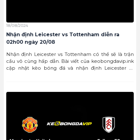
18/08/2024
Nhận định Leicester vs Tottenham diễn ra
02h00 ngày 20/08
Nhận định Leicester vs Tottenham có thể sẽ là trận
cầu vô cùng hấp dẫn. Bài viết của keobongdavip.ink
cập nhật kèo bóng đá và nhận định Leicester vs
Tottenham diễn ra 02h00 ngày 20/08 mời fan hâm
mộ đón đọc. Cập nhật nhận định Leicester vs
Tottenham 02h00 ngày 20/08 Cuộc chiến giữa
Leicester […]