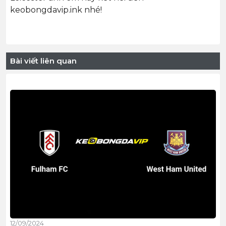
keobongdavip.ink nhé!
Bài viết liên quan
12/09/2024