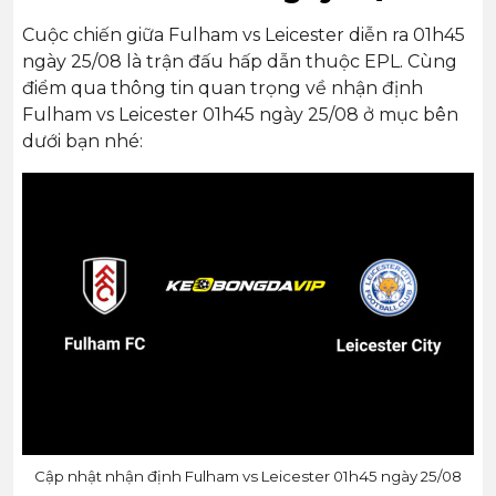
Cuộc chiến giữa Fulham vs Leicester diễn ra 01h45
ngày 25/08 là trận đấu hấp dẫn thuộc EPL. Cùng
điểm qua thông tin quan trọng về nhận định
Fulham vs Leicester 01h45 ngày 25/08 ở mục bên
dưới bạn nhé:
Cập nhật nhận định Fulham vs Leicester 01h45 ngày 25/08