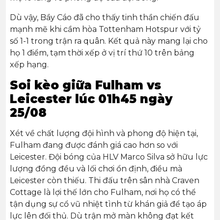
Dù vậy, Bầy Cáo đã cho thấy tinh thần chiến đấu
mạnh mẽ khi cầm hòa Tottenham Hotspur với tỷ
số 1-1 trong trận ra quân. Kết quả này mang lại cho
họ 1 điểm, tạm thời xếp ở vị trí thứ 10 trên bảng
xếp hạng.
Soi kèo giữa Fulham vs
Leicester lúc 01h45 ngày
25/08
Xét về chất lượng đội hình và phong độ hiện tại,
Fulham đang được đánh giá cao hơn so với
Leicester. Đội bóng của HLV Marco Silva sở hữu lực
lượng đồng đều và lối chơi ổn định, điều mà
Leicester còn thiếu. Thi đấu trên sân nhà Craven
Cottage là lợi thế lớn cho Fulham, nơi họ có thể
tận dụng sự cổ vũ nhiệt tình từ khán giả để tạo áp
lực lên đối thủ. Dù trận mở màn không đạt kết