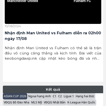
15/08/2024
Nhận định Man United vs Fulham diễn ra 02h00
ngày 17/08
Nhận định Man United vs Fulham có thể sẽ là trận
đấu vô cùng căng thẳng và kịch tính. Bài viết của
keobongdavip.ink cập nhật kèo bóng đá và nhận
định Man United vs Fulham diễn ra 02h00 ngày 17/08
mời fan hâm mộ đón đọc. Cập nhật nhận định Man
United vs Fulham 02h00 […]
Kết quả
ASIAN CUP 2026
Ngoại hạng Anh
C1
C2
Ligue 1
Hạng hai Đức
VĐQG Bồ Đào Nha
MLS Mỹ
VĐQG Nhật Bản
K-League Hàn Quốc