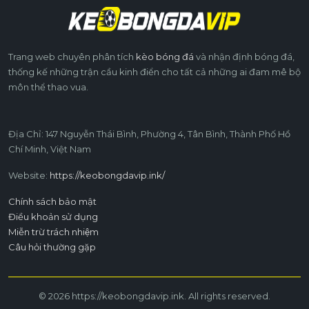
Trang web chuyên phân tích
kèo bóng đá
và nhận định bóng đá,
thống kế những trận cầu kinh điển cho tất cả những ai đam mê bộ
môn thể thao vua.
Địa Chỉ: 147 Nguyễn Thái Bình, Phường 4, Tân Bình, Thành Phố Hồ
Chí Minh, Việt Nam
Website:
https://keobongdavip.ink/
Chính sách bảo mật
Điều khoản sử dụng
Miễn trừ trách nhiệm
Câu hỏi thường gặp
© 2026 https://keobongdavip.ink. All rights reserved.