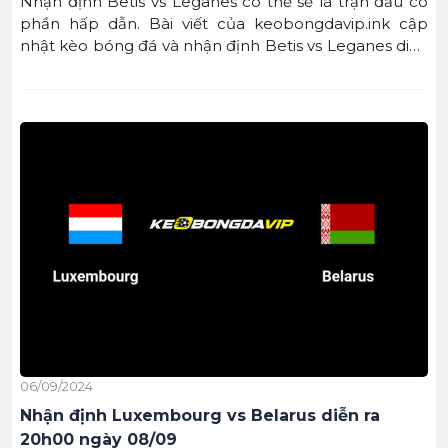
Nhận định Betis vs Leganes có thể sẽ là trận đấu có
phần hấp dẫn. Bài viết của keobongdavip.ink cập
nhật kèo bóng đá và nhận định Betis vs Leganes diễn
ra 02h00 ngày 14/09 mời fan hâm mộ đón đọc. Cập
nhật nhận định Betis vs Leganes 02h00 ngày 14/09
Cuộc chiến giữa Betis […]
06/09/2024
Nhận định Luxembourg vs Belarus diễn ra
20h00 ngày 08/09