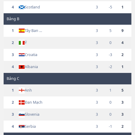
4
Scotland
3
-5
1
Bảng
B
1
Tây Ban Nha
3
5
9
2
Ý
3
0
4
3
Croatia
3
-3
2
4
Albania
3
-2
1
Bảng
C
1
Anh
3
1
5
2
Đan Mạch
3
0
3
3
Slovenia
3
0
3
4
Serbia
3
-1
2