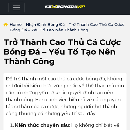
Home
-
Nhận Định Bóng Đá
-
Trở Thành Cao Thủ Cá Cược
Bóng Đá – Yếu Tố Tạo Nên Thành Công
Trở Thành Cao Thủ Cá Cược
Bóng Đá – Yếu Tố Tạo Nên
Thành Công
Để trở thành một cao thủ cá cược bóng đá, không
chỉ đòi hỏi kiến thức vững chắc về thể thao mà còn
cần có những yếu tố khác quyết định tạo nên
thành công. Bên cạnh việc hiểu rõ về các nguyên
tắc cơ bản của cá cược, những người chơi thành
công thường có những yếu tố sau đây:
Kiến thức chuyên sâu
: Họ không chỉ biết về