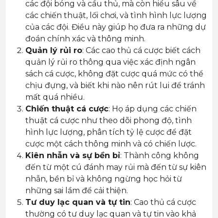
các đội bóng và cầu thủ, mà còn hiểu sâu về
các chiến thuật, lối chơi, và tình hình lực lượng
của các đội. Điều này giúp họ đưa ra những dự
đoán chính xác và thông minh.
Quản lý rủi ro
: Các cao thủ cá cược biết cách
quản lý rủi ro thông qua việc xác định ngân
sách cá cược, không đặt cược quá mức có thể
chịu đựng, và biết khi nào nên rút lui để tránh
mất quá nhiều.
Chiến thuật cá cược
: Họ áp dụng các chiến
thuật cá cược như theo dõi phong độ, tình
hình lực lượng, phân tích tỷ lệ cược để đặt
cược một cách thông minh và có chiến lược.
Kiên nhẫn và sự bền bỉ
: Thành công không
đến từ một cú đánh may rủi mà đến từ sự kiên
nhẫn, bền bỉ và không ngừng học hỏi từ
những sai lầm để cải thiện.
Tư duy lạc quan và tự tin
: Cao thủ cá cược
thường có tư duy lạc quan và tự tin vào khả