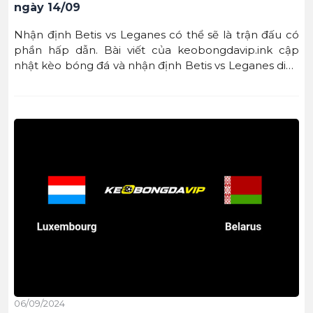
ngày 14/09
Nhận định Betis vs Leganes có thể sẽ là trận đấu có
phần hấp dẫn. Bài viết của keobongdavip.ink cập
nhật kèo bóng đá và nhận định Betis vs Leganes diễn
ra 02h00 ngày 14/09 mời fan hâm mộ đón đọc. Cập
nhật nhận định Betis vs Leganes 02h00 ngày 14/09
Cuộc chiến giữa Betis […]
06/09/2024