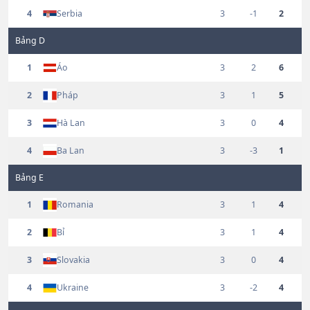
4
Serbia
3
-1
2
Bảng
D
1
Áo
3
2
6
2
Pháp
3
1
5
3
Hà Lan
3
0
4
4
Ba Lan
3
-3
1
Bảng
E
1
Romania
3
1
4
2
Bỉ
3
1
4
3
Slovakia
3
0
4
4
Ukraine
3
-2
4