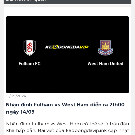
12/09/2024
Nhận định Fulham vs West Ham diễn ra 21h00
ngày 14/09
Nhận định Fulham vs West Ham có thể sẽ là trận đấu
khá hấp dẫn. Bài viết của keobongdavip.ink cập nhật