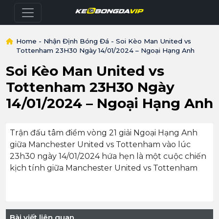
Home
-
Nhận Định Bóng Đá
-
Soi Kèo Man United vs
Tottenham 23H30 Ngày 14/01/2024 – Ngoại Hạng Anh
Soi Kèo Man United vs
Tottenham 23H30 Ngày
14/01/2024 – Ngoại Hạng Anh
Trận đấu tâm điểm vòng 21 giải Ngoại Hạng Anh
giữa Manchester United vs Tottenham vào lúc
23h30 ngày 14/01/2024 hứa hẹn là một cuộc chiến
kịch tính giữa Manchester United vs Tottenham
Bài viết liên quan