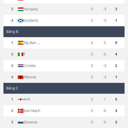
3
Hungary
3
-3
3
4
Scotland
3
-5
1
Bảng
B
1
Tây Ban Nha
3
5
9
2
Ý
3
0
4
3
Croatia
3
-3
2
4
Albania
3
-2
1
Bảng
C
1
Anh
3
1
5
2
Đan Mạch
3
0
3
3
Slovenia
3
0
3