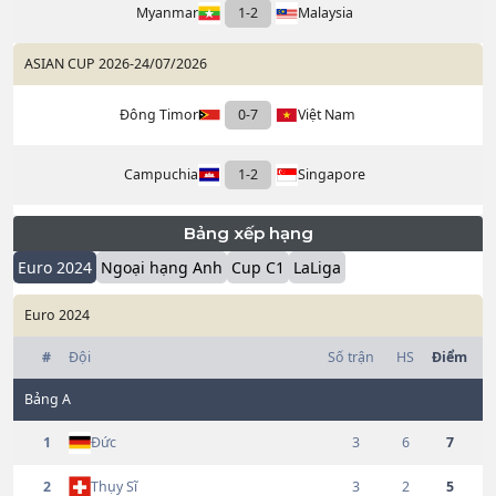
Myanmar
1
-
2
Malaysia
ASIAN CUP 2026
-
24/07/2026
Đông Timor
0
-
7
Việt Nam
Campuchia
1
-
2
Singapore
Bảng xếp hạng
Euro 2024
Ngoại hạng Anh
Cup C1
LaLiga
Euro 2024
#
Đội
Số trận
HS
Điểm
Bảng
A
1
Đức
3
6
7
2
Thụy Sĩ
3
2
5