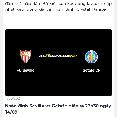
đấu khá hấp dẫn. Bài viết của keobongdavip.ink cập
nhật kèo bóng đá và nhận định Crystal Palace vs
Leicester diễn ra 21h00 ngày 14/09 mời fan hâm mộ
đón đọc. Cập nhật nhận định Crystal Palace vs
Leicester 21h00 ngày 14/09 Cuộc chiến […]
11/09/2024
Nhận định Sevilla vs Getafe diễn ra 23h30 ngày
14/09