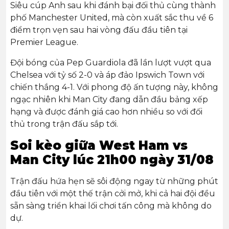
Siêu cúp Anh sau khi đánh bại đối thủ cùng thành
phố Manchester United, mà còn xuất sắc thu về 6
điểm trọn vẹn sau hai vòng đấu đầu tiên tại
Premier League.
Đội bóng của Pep Guardiola đã lần lượt vượt qua
Chelsea với tỷ số 2-0 và áp đảo Ipswich Town với
chiến thắng 4-1. Với phong độ ấn tượng này, không
ngạc nhiên khi Man City đang dẫn đầu bảng xếp
hạng và được đánh giá cao hơn nhiều so với đối
thủ trong trận đấu sắp tới.
Soi kèo giữa West Ham vs
Man City lúc 21h00 ngày 31/08
Trận đấu hứa hẹn sẽ sôi động ngay từ những phút
đầu tiên với một thế trận cởi mở, khi cả hai đội đều
sẵn sàng triển khai lối chơi tấn công mà không do
dự.