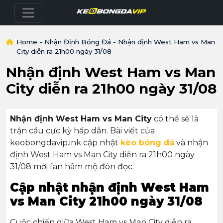
Home
-
Nhận Định Bóng Đá
-
Nhận định West Ham vs Man
City diễn ra 21h00 ngày 31/08
Nhận định West Ham vs Man
City diễn ra 21h00 ngày 31/08
Nhận định West Ham vs Man City
có thể sẽ là
trận cầu cực kỳ hấp dẫn. Bài viết của
keobongdavip.ink cập nhật
kèo bóng đá
và nhận
định West Ham vs Man City diễn ra 21h00 ngày
31/08 mời fan hâm mộ đón đọc.
Cập nhật nhận định West Ham
vs Man City 21h00 ngày 31/08
Cuộc chiến giữa West Ham vs Man City diễn ra