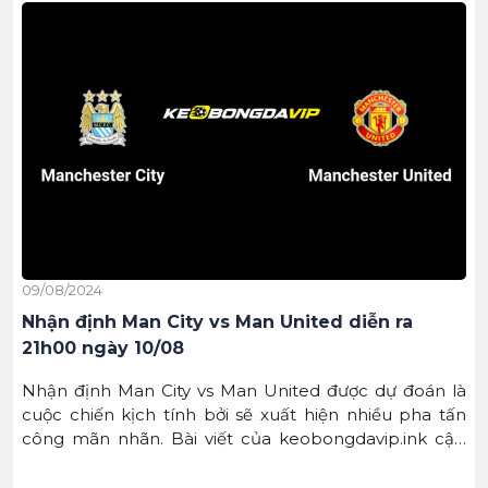
09/08/2024
Nhận định Man City vs Man United diễn ra
21h00 ngày 10/08
Nhận định Man City vs Man United được dự đoán là
cuộc chiến kịch tính bởi sẽ xuất hiện nhiều pha tấn
công mãn nhãn. Bài viết của keobongdavip.ink cập
nhật kèo bóng đá và nhận định Man City vs Man
United diễn ra 21h00 ngày 10/08 mời fan hâm mộ đón