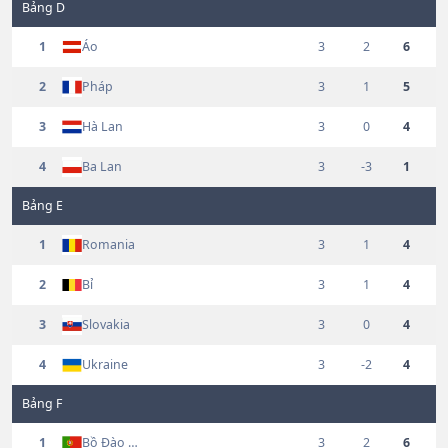
Bảng
D
1
Áo
3
2
6
2
Pháp
3
1
5
3
Hà Lan
3
0
4
4
Ba Lan
3
-3
1
Bảng
E
1
Romania
3
1
4
2
Bỉ
3
1
4
3
Slovakia
3
0
4
4
Ukraine
3
-2
4
Bảng
F
1
Bồ Đào Nha
3
2
6