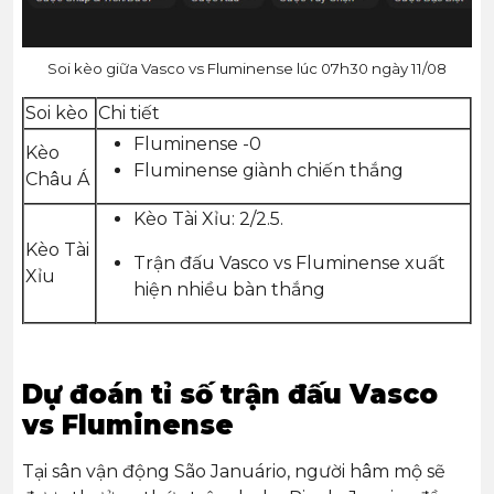
Soi kèo giữa Vasco vs Fluminense lúc 07h30 ngày 11/08
Soi kèo
Chi tiết
Fluminense -0
Kèo
Fluminense giành chiến thắng
Châu Á
Kèo Tài Xỉu: 2/2.5.
Kèo Tài
Trận đấu Vasco vs Fluminense xuất
Xỉu
hiện nhiều bàn thắng
Dự đoán tỉ số trận đấu Vasco
vs Fluminense
Tại sân vận động São Januário, người hâm mộ sẽ