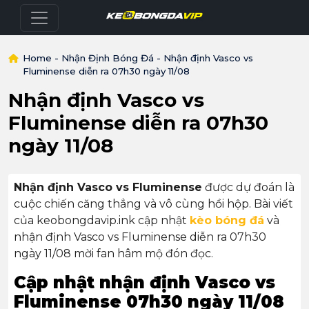
Home
-
Nhận Định Bóng Đá
-
Nhận định Vasco vs
Fluminense diễn ra 07h30 ngày 11/08
Nhận định Vasco vs
Fluminense diễn ra 07h30
ngày 11/08
Nhận định Vasco vs Fluminense
được dự đoán là
cuộc chiến căng thẳng và vô cùng hồi hộp. Bài viết
của keobongdavip.ink cập nhật
kèo bóng đá
và
nhận định Vasco vs Fluminense diễn ra 07h30
ngày 11/08 mời fan hâm mộ đón đọc.
Cập nhật nhận định Vasco vs
Fluminense 07h30 ngày 11/08