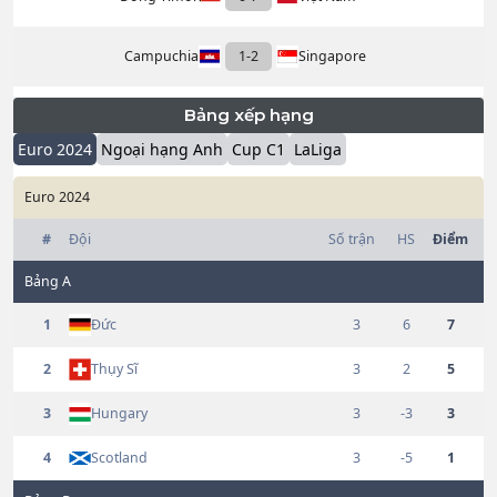
Campuchia
1
-
2
Singapore
Bảng xếp hạng
Euro 2024
Ngoại hạng Anh
Cup C1
LaLiga
Euro 2024
#
Đội
Số trận
HS
Điểm
Bảng
A
1
Đức
3
6
7
2
Thụy Sĩ
3
2
5
3
Hungary
3
-3
3
4
Scotland
3
-5
1