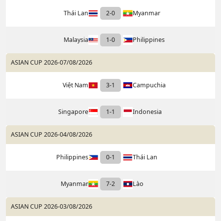
Thái Lan
2
-
0
Myanmar
Malaysia
1
-
0
Philippines
ASIAN CUP 2026
-
07/08/2026
Việt Nam
3
-
1
Campuchia
Singapore
1
-
1
Indonesia
ASIAN CUP 2026
-
04/08/2026
Philippines
0
-
1
Thái Lan
Myanmar
7
-
2
Lào
ASIAN CUP 2026
-
03/08/2026