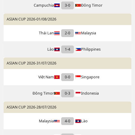
Campuchia
3
-
0
Đông Timor
ASIAN CUP 2026
-
01/08/2026
Thái Lan
2
-
0
Malaysia
Lào
1
-
4
Philippines
ASIAN CUP 2026
-
31/07/2026
Việt Nam
0
-
0
Singapore
Đông Timor
0
-
3
Indonesia
ASIAN CUP 2026
-
28/07/2026
Malaysia
4
-
0
Lào