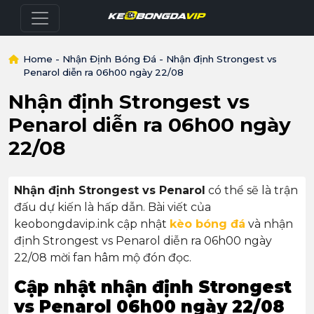
Home
-
Nhận Định Bóng Đá
-
Nhận định Strongest vs
Penarol diễn ra 06h00 ngày 22/08
Nhận định Strongest vs
Penarol diễn ra 06h00 ngày
22/08
Nhận định Strongest vs Penarol
có thể sẽ là trận
đấu dự kiến là hấp dẫn. Bài viết của
keobongdavip.ink cập nhật
kèo bóng đá
và nhận
định Strongest vs Penarol diễn ra 06h00 ngày
22/08 mời fan hâm mộ đón đọc.
Cập nhật nhận định Strongest
vs Penarol 06h00 ngày 22/08