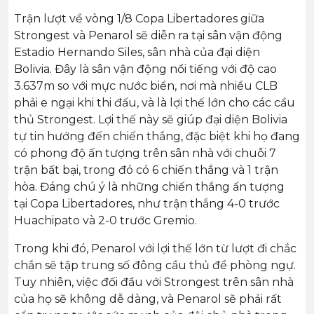
Trận lượt về vòng 1/8 Copa Libertadores giữa
Strongest và Penarol sẽ diễn ra tại sân vận động
Estadio Hernando Siles, sân nhà của đại diện
Bolivia. Đây là sân vận động nổi tiếng với độ cao
3.637m so với mực nước biển, nơi mà nhiều CLB
phải e ngại khi thi đấu, và là lợi thế lớn cho các cầu
thủ Strongest. Lợi thế này sẽ giúp đại diện Bolivia
tự tin hướng đến chiến thắng, đặc biệt khi họ đang
có phong độ ấn tượng trên sân nhà với chuỗi 7
trận bất bại, trong đó có 6 chiến thắng và 1 trận
hòa. Đáng chú ý là những chiến thắng ấn tượng
tại Copa Libertadores, như trận thắng 4-0 trước
Huachipato và 2-0 trước Gremio.
Trong khi đó, Penarol với lợi thế lớn từ lượt đi chắc
chắn sẽ tập trung số đông cầu thủ để phòng ngự.
Tuy nhiên, việc đối đầu với Strongest trên sân nhà
của họ sẽ không dễ dàng, và Penarol sẽ phải rất