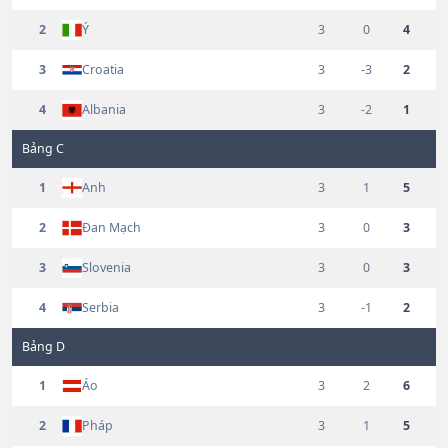
2
Ý
3
0
4
3
Croatia
3
-3
2
4
Albania
3
-2
1
Bảng
C
1
Anh
3
1
5
2
Đan Mạch
3
0
3
3
Slovenia
3
0
3
4
Serbia
3
-1
2
Bảng
D
1
Áo
3
2
6
2
Pháp
3
1
5