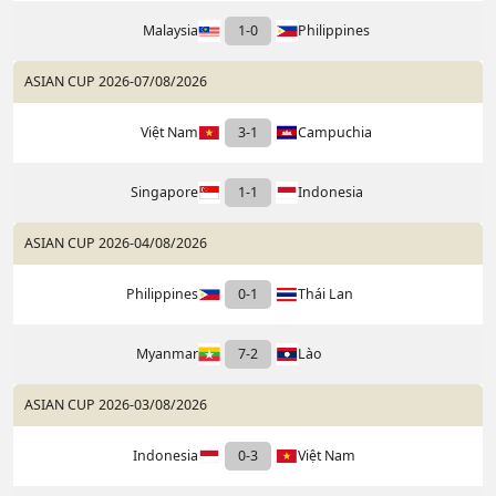
Malaysia
1
-
0
Philippines
ASIAN CUP 2026
-
07/08/2026
Việt Nam
3
-
1
Campuchia
Singapore
1
-
1
Indonesia
ASIAN CUP 2026
-
04/08/2026
Philippines
0
-
1
Thái Lan
Myanmar
7
-
2
Lào
ASIAN CUP 2026
-
03/08/2026
Indonesia
0
-
3
Việt Nam