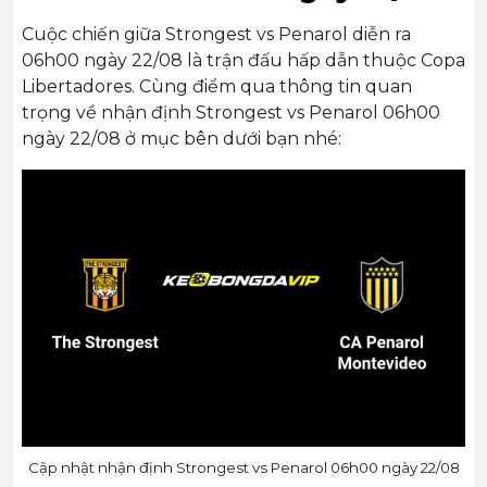
Cuộc chiến giữa Strongest vs Penarol diễn ra
06h00 ngày 22/08 là trận đấu hấp dẫn thuộc Copa
Libertadores. Cùng điểm qua thông tin quan
trọng về nhận định Strongest vs Penarol 06h00
ngày 22/08 ở mục bên dưới bạn nhé:
Cập nhật nhận định Strongest vs Penarol 06h00 ngày 22/08