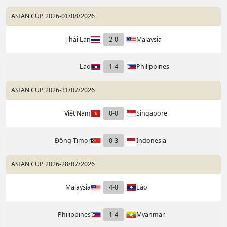
ASIAN CUP 2026
-
01/08/2026
Thái Lan
2
-
0
Malaysia
Lào
1
-
4
Philippines
ASIAN CUP 2026
-
31/07/2026
Việt Nam
0
-
0
Singapore
Đông Timor
0
-
3
Indonesia
ASIAN CUP 2026
-
28/07/2026
Malaysia
4
-
0
Lào
Philippines
1
-
4
Myanmar