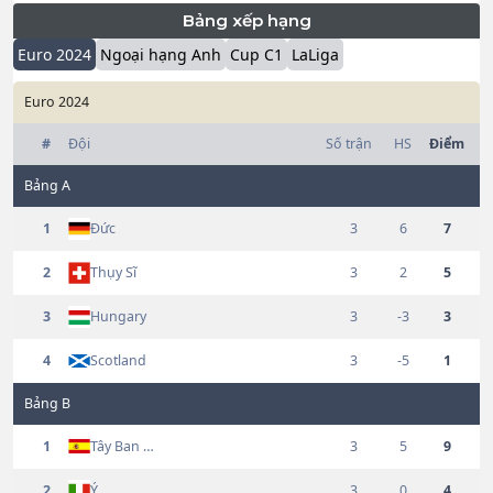
Bảng xếp hạng
Euro 2024
Ngoại hạng Anh
Cup C1
LaLiga
Euro 2024
#
Đội
Số trận
HS
Điểm
Bảng
A
1
Đức
3
6
7
2
Thụy Sĩ
3
2
5
3
Hungary
3
-3
3
4
Scotland
3
-5
1
Bảng
B
1
Tây Ban Nha
3
5
9
2
Ý
3
0
4