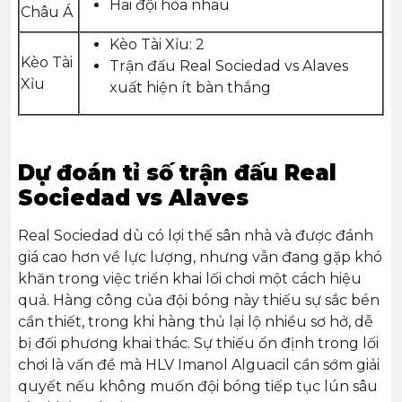
Hai đội hòa nhau
Châu Á
Kèo Tài Xỉu: 2
Kèo Tài
Trận đấu Real Sociedad vs Alaves
Xỉu
xuất hiện ít bàn thắng
Dự đoán tỉ số trận đấu Real
Sociedad vs Alaves
Real Sociedad dù có lợi thế sân nhà và được đánh
giá cao hơn về lực lượng, nhưng vẫn đang gặp khó
khăn trong việc triển khai lối chơi một cách hiệu
quả. Hàng công của đội bóng này thiếu sự sắc bén
cần thiết, trong khi hàng thủ lại lộ nhiều sơ hở, dễ
bị đối phương khai thác. Sự thiếu ổn định trong lối
chơi là vấn đề mà HLV Imanol Alguacil cần sớm giải
quyết nếu không muốn đội bóng tiếp tục lún sâu