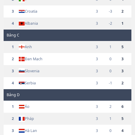
3
Croatia
3
-3
2
4
Albania
3
-2
1
Bảng
C
1
Anh
3
1
5
2
Đan Mạch
3
0
3
3
Slovenia
3
0
3
4
Serbia
3
-1
2
Bảng
D
1
Áo
3
2
6
2
Pháp
3
1
5
3
Hà Lan
3
0
4