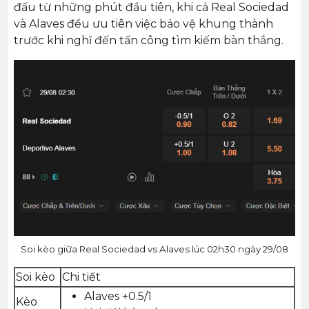
đấu từ những phút đầu tiên, khi cả Real Sociedad
và Alaves đều ưu tiên việc bảo vệ khung thành
trước khi nghĩ đến tấn công tìm kiếm bàn thắng.
Soi kèo giữa Real Sociedad vs Alaves lúc 02h30 ngày 29/08
Soi kèo
Chi tiết
Alaves +0.5/1
Kèo