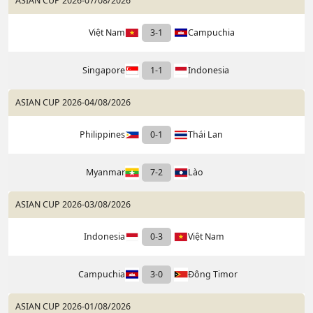
ASIAN CUP 2026
-
07/08/2026
Việt Nam
3
-
1
Campuchia
Singapore
1
-
1
Indonesia
ASIAN CUP 2026
-
04/08/2026
Philippines
0
-
1
Thái Lan
Myanmar
7
-
2
Lào
ASIAN CUP 2026
-
03/08/2026
Indonesia
0
-
3
Việt Nam
Campuchia
3
-
0
Đông Timor
ASIAN CUP 2026
-
01/08/2026