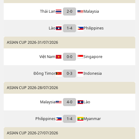
Thái Lan
2
-
0
Malaysia
Lào
1
-
4
Philippines
ASIAN CUP 2026
-
31/07/2026
Việt Nam
0
-
0
Singapore
Đông Timor
0
-
3
Indonesia
ASIAN CUP 2026
-
28/07/2026
Malaysia
4
-
0
Lào
Philippines
1
-
4
Myanmar
ASIAN CUP 2026
-
27/07/2026