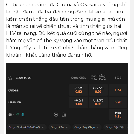
Cuộc chạm trán giữa Girona và Osasuna không chỉ
là trận đấu giữa hai đội bóng đang khao khát tìm
kiếm chiến thắng đầu tiên trong mùa giải, mà còn
là màn so tài về chiến thuật và tinh thần giữa hai
HLV tài năng. Dù kết quả cuối cùng thế nào, người
hâm mộ vẫn có thể kỳ vọng vào một trận đấu chất
lượng, đầy kịch tính với nhiều bàn thắng và những
khoảnh khắc căng thẳng đáng nhớ.