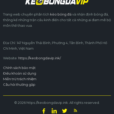
Trang web chuyên phân tích
kèo bóng đá
và nhận định bóng đá,
thống kế những trận cầu kinh điển cho tất cả những ai đam mê bộ
môn thể thao vua.
Địa Chỉ: 147 Nguyễn Thái Bình, Phường 4, Tân Bình, Thành Phố Hồ
Chí Minh, Việt Nam
Website:
https://keobongdavip.ink/
Chính sách bảo mật
Điều khoản sử dụng
Miễn trừ trách nhiệm
Câu hỏi thường gặp
© 2026 https://keobongdavip.ink. All rights reserved.