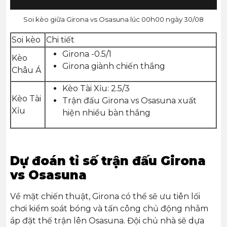
Soi kèo giữa Girona vs Osasuna lúc 00h00 ngày 30/08
Soi kèo
Chi tiết
Girona -0.5/1
Kèo
Girona giành chiến thắng
Châu Á
Kèo Tài Xỉu: 2.5/3
Kèo Tài
Trận đấu Girona vs Osasuna xuất
Xỉu
hiện nhiều bàn thắng
Dự đoán tỉ số trận đấu Girona
vs Osasuna
Về mặt chiến thuật, Girona có thể sẽ ưu tiên lối
chơi kiểm soát bóng và tấn công chủ động nhằm
áp đặt thế trận lên Osasuna. Đội chủ nhà sẽ dựa