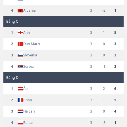
4
Albania
3
-2
1
Bảng
C
1
Anh
3
1
5
2
Đan Mạch
3
0
3
3
Slovenia
3
0
3
4
Serbia
3
-1
2
Bảng
D
1
Áo
3
2
6
2
Pháp
3
1
5
3
Hà Lan
3
0
4
4
Ba Lan
3
-3
1