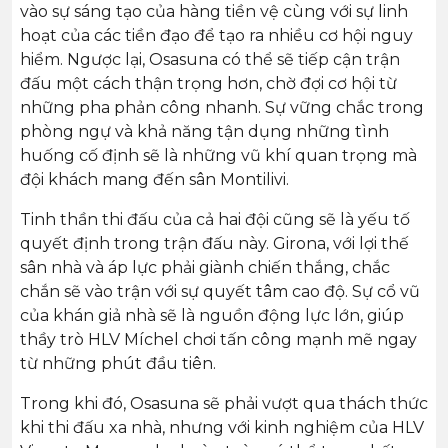
vào sự sáng tạo của hàng tiền vệ cùng với sự linh
hoạt của các tiền đạo để tạo ra nhiều cơ hội nguy
hiểm. Ngược lại, Osasuna có thể sẽ tiếp cận trận
đấu một cách thận trọng hơn, chờ đợi cơ hội từ
những pha phản công nhanh. Sự vững chắc trong
phòng ngự và khả năng tận dụng những tình
huống cố định sẽ là những vũ khí quan trọng mà
đội khách mang đến sân Montilivi.
Tinh thần thi đấu của cả hai đội cũng sẽ là yếu tố
quyết định trong trận đấu này. Girona, với lợi thế
sân nhà và áp lực phải giành chiến thắng, chắc
chắn sẽ vào trận với sự quyết tâm cao độ. Sự cổ vũ
của khán giả nhà sẽ là nguồn động lực lớn, giúp
thầy trò HLV Míchel chơi tấn công mạnh mẽ ngay
từ những phút đầu tiên.
Trong khi đó, Osasuna sẽ phải vượt qua thách thức
khi thi đấu xa nhà, nhưng với kinh nghiệm của HLV