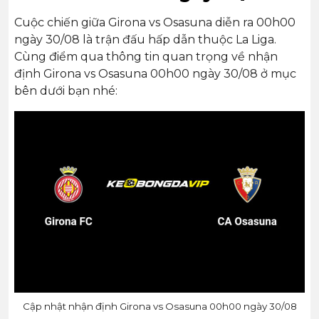
Cuộc chiến giữa Girona vs Osasuna diễn ra 00h00
ngày 30/08 là trận đấu hấp dẫn thuộc La Liga.
Cùng điểm qua thông tin quan trọng về nhận
định Girona vs Osasuna 00h00 ngày 30/08 ở mục
bên dưới bạn nhé:
Cập nhật nhận định Girona vs Osasuna 00h00 ngày 30/08