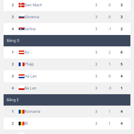
2
Đan Mạch
3
0
3
3
Slovenia
3
0
3
4
Serbia
3
-1
2
Bảng
D
1
Áo
3
2
6
2
Pháp
3
1
5
3
Hà Lan
3
0
4
4
Ba Lan
3
-3
1
Bảng
E
1
Romania
3
1
4
2
Bỉ
3
1
4