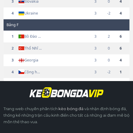
3
Slovakia
3
0
4
4
Ukraine
3
-2
4
Bảng
F
1
Bồ Đào Nha
3
2
6
2
Thổ Nhĩ Kỳ
3
0
6
3
Georgia
3
0
4
4
Cộng hòa Séc
3
-2
1
Trang web chuyên phân tích
kèo bóng đá
và nhận định bóng đá,
thống kế những trận cầu kinh điển cho tất cả những ai đam mê bộ
môn thể thao vua.