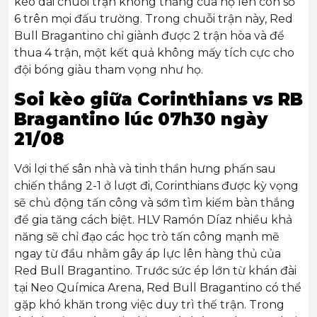
kéo dài chuỗi trận không thắng của họ lên con số
6 trên mọi đấu trường. Trong chuỗi trận này, Red
Bull Bragantino chỉ giành được 2 trận hòa và để
thua 4 trận, một kết quả không mấy tích cực cho
đội bóng giàu tham vọng như họ.
Soi kèo giữa Corinthians vs RB
Bragantino lúc 07h30 ngày
21/08
Với lợi thế sân nhà và tinh thần hưng phấn sau
chiến thắng 2-1 ở lượt đi, Corinthians được kỳ vọng
sẽ chủ động tấn công và sớm tìm kiếm bàn thắng
để gia tăng cách biệt. HLV Ramón Díaz nhiều khả
năng sẽ chỉ đạo các học trò tấn công mạnh mẽ
ngay từ đầu nhằm gây áp lực lên hàng thủ của
Red Bull Bragantino. Trước sức ép lớn từ khán đài
tại Neo Química Arena, Red Bull Bragantino có thể
gặp khó khăn trong việc duy trì thế trận. Trong