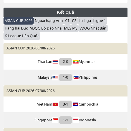
Kết quả
ASIAN CUP 2026
Ngoại hạng Anh
C1
C2
La Liga
Ligue 1
Hạng hai Đức
VĐQG Bồ Đào Nha
MLS Mỹ
VĐQG Nhật Bản
K-League Hàn Quốc
ASIAN CUP 2026
-
08/08/2026
Thái Lan
2
-
0
Myanmar
Malaysia
1
-
0
Philippines
ASIAN CUP 2026
-
07/08/2026
Việt Nam
3
-
1
Campuchia
Singapore
1
-
1
Indonesia