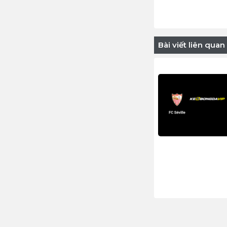
Bài viết liên quan