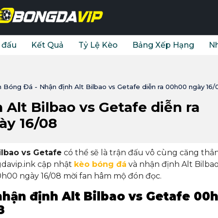
i đấu
Kết Quả
Tỷ Lệ Kèo
Bảng Xếp Hạng
Nh
h Bóng Đá
-
Nhận định Alt Bilbao vs Getafe diễn ra 00h00 ngày 16/
 Alt Bilbao vs Getafe diễn ra
ày 16/08
ilbao vs Getafe
có thể sẽ là trận đấu vô cùng căng thẳn
davip.ink cập nhật
kèo bóng đá
và nhận định Alt Bilbao
00h00 ngày 16/08 mời fan hâm mộ đón đọc.
nhận định Alt Bilbao vs Getafe 00
8