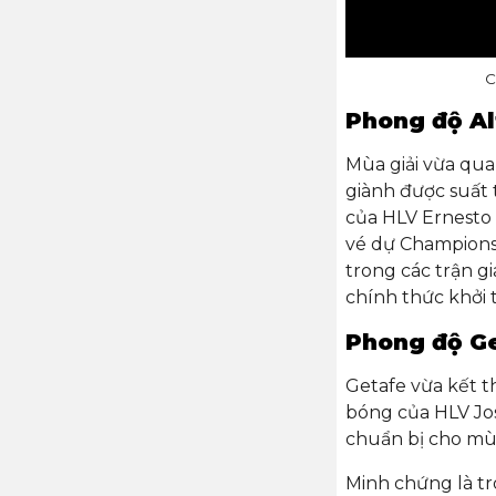
C
Phong độ Al
Mùa giải vừa qua,
giành được suất 
của HLV Ernesto 
vé dự Champions
trong các trận g
chính thức khởi 
Phong độ G
Getafe vừa kết th
bóng của HLV Jo
chuẩn bị cho mùa
Minh chứng là tr