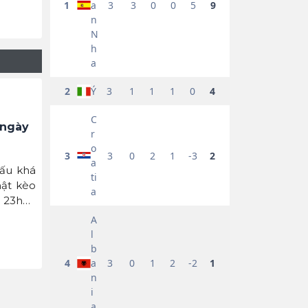
1
a
3
3
0
0
5
9
n
N
h
a
2
Ý
3
1
1
1
0
4
C
 ngày
r
o
3
3
0
2
1
-3
2
a
đấu khá
ti
hật kèo
a
a 23h30
ật nhận
A
c chiến
l
b
4
a
3
0
1
2
-2
1
n
i
a